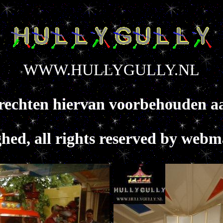
WWW.HULLYGULLY.NL
le rechten hiervan voorbehouden
ghed, all rights reserved by web