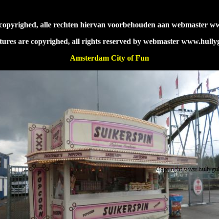
jn copyrighed, alle rechten hiervan voorbehouden aan webmaster ww
ctures are copyrighed, all rights reserved by webmaster www.hullyg
Amsterdam City of Fun