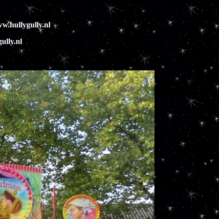
w.hullygully.nl
ully.nl