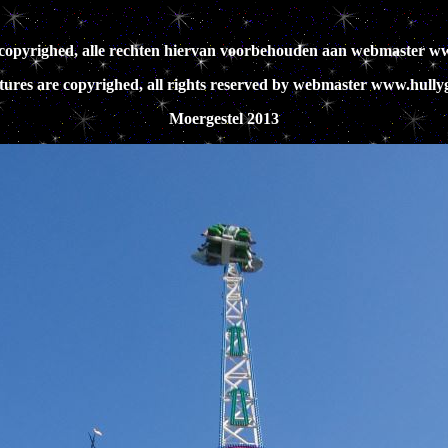
jn copyrighed, alle rechten hiervan voorbehouden aan webmaster ww
ctures are copyrighed, all rights reserved by webmaster www.hullyg
Moergestel 2013