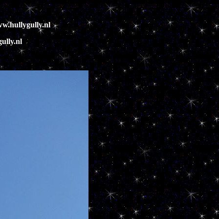
w.hullygully.nl
ully.nl